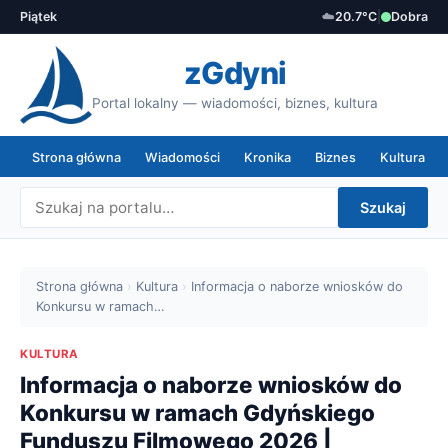
Piątek
☁️
20.7°C
|
Dobra
zGdyni
Portal lokalny — wiadomości, biznes, kultura
Strona główna
Wiadomości
Kronika
Biznes
Kultura
Szukaj
Strona główna
›
Kultura
›
Informacja o naborze wniosków do
Konkursu w ramach…
KULTURA
Informacja o naborze wniosków do
Konkursu w ramach Gdyńskiego
Funduszu Filmowego 2026 |