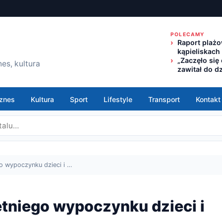
POLECAMY
Raport plażo
kąpieliskach
„Zaczęło się
es, kultura
zawitał do d
znes
Kultura
Sport
Lifestyle
Transport
Kontakt
o wypoczynku dzieci i …
etniego wypoczynku dzieci i