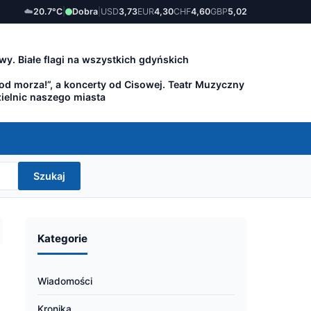
☁️
20.7°C
|
Dobra
|
USD
3,73
EUR
4,30
CHF
4,60
GBP
5,02
wy. Białe flagi na wszystkich gdyńskich
 od morza!”, a koncerty od Cisowej. Teatr Muzyczny
zielnic naszego miasta
Szukaj
Kategorie
Wiadomości
Kronika