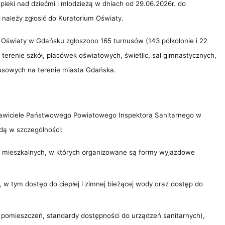
ieki nad dziećmi i młodzieżą w dniach od 29.06.2026r. do
i, należy zgłosić do Kuratorium Oświaty.
m Oświaty w Gdańsku zgłoszono 165 turnusów (143 półkolonie i 22
a terenie szkół, placówek oświatowych, świetlic, sal gimnastycznych,
zasowych na terenie miasta Gdańska.
stawiciele Państwowego Powiatowego Inspektora Sanitarnego w
ą w szczególności:
eń mieszkalnych, w których organizowane są formy wyjazdowe
 w tym dostęp do ciepłej i zimnej bieżącej wody oraz dostęp do
 pomieszczeń, standardy dostępności do urządzeń sanitarnych),