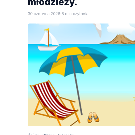
młodzieży.
30 czerwca 2026
·
6 min czytania