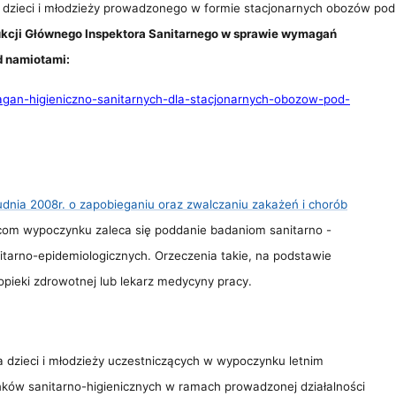
dzieci i młodzieży prowadzonego w formie stacjonarnych obozów pod
ukcji Głównego Inspektora Sanitarnego w sprawie wymagań
d namiotami:
agan-higieniczno-sanitarnych-dla-stacjonarnych-obozow-pod-
udnia 2008r. o zapobieganiu oraz zwalczaniu zakażeń i chorób
m wypoczynku zaleca się poddanie badaniom sanitarno -
itarno-epidemiologicznych. Orzeczenia takie, na podstawie
ieki zdrowotnej lub lekarz medycyny pracy.
a dzieci i młodzieży uczestniczących w wypoczynku letnim
ków sanitarno-higienicznych w ramach prowadzonej działalności