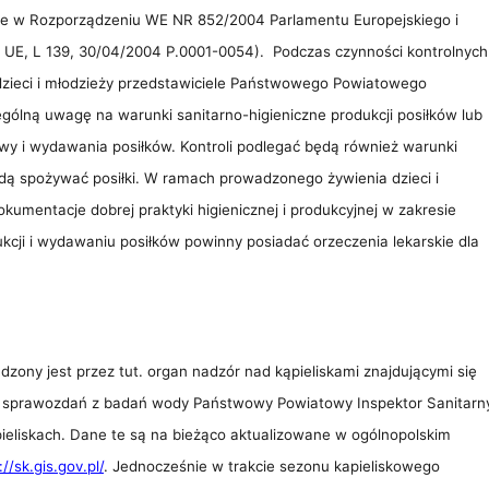
te w Rozporządzeniu WE NR 852/2004 Parlamentu Europejskiego i
 UE, L 139, 30/04/2004 P.0001-0054). Podczas czynności kontrolnych
dzieci i młodzieży przedstawiciele Państwowego Powiatowego
ólną uwagę na warunki sanitarno-higieniczne produkcji posiłków lub
wy i wydawania posiłków. Kontroli podlegać będą również warunki
ędą spożywać posiłki. W ramach prowadzonego żywienia dzieci i
umentacje dobrej praktyki higienicznej i produkcyjnej w zakresie
kcji i wydawaniu posiłków powinny posiadać orzeczenia lekarskie dla
zony jest przez tut. organ nadzór nad kąpieliskami znajdującymi się
h sprawozdań z badań wody Państwowy Powiatowy Inspektor Sanitarn
ieliskach. Dane te są na bieżąco aktualizowane w ogólnopolskim
://sk.gis.gov.pl/
. Jednocześnie w trakcie sezonu kapieliskowego