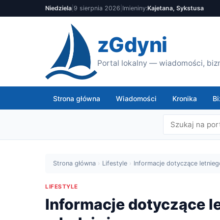
Niedziela
|
9 sierpnia 2026
|
Imieniny:
Kajetana, Sykstusa
zGdyni
Portal lokalny — wiadomości, bizn
Strona główna
Wiadomości
Kronika
Bi
Strona główna
›
Lifestyle
›
Informacje dotyczące letnieg
LIFESTYLE
Informacje dotyczące l