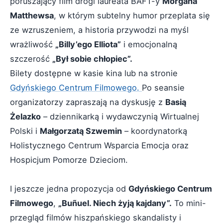
poruszający film drogi laureata BAFT-y
Morgana
Matthewsa
, w którym subtelny humor przeplata się
ze wzruszeniem, a historia przywodzi na myśl
wrażliwość
„Billy’ego Elliota”
i emocjonalną
szczerość
„Był sobie chłopiec”.
Bilety dostępne w kasie kina lub na stronie
Gdyńskiego Centrum Filmowego.
Po seansie
organizatorzy zapraszają na dyskusję z
Basią
Żelazko
– dziennikarką i wydawczynią Wirtualnej
Polski i
Małgorzatą Szwemin
– koordynatorką
Holistycznego Centrum Wsparcia Emocja oraz
Hospicjum Pomorze Dzieciom.
I jeszcze jedna propozycja od
Gdyńskiego Centrum
Filmowego
,
„Buñuel. Niech żyją kajdany”.
To mini-
przegląd filmów hiszpańskiego skandalisty i