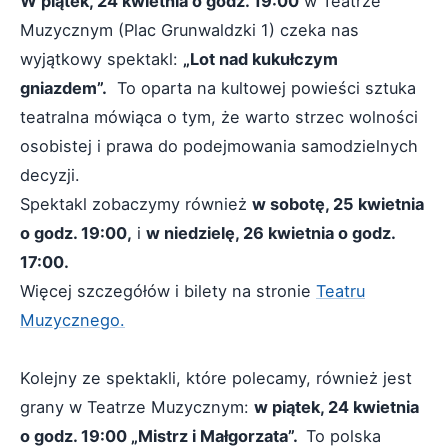
W piątek, 24 kwietnia o godz. 19:00
w Teatrze
Muzycznym (Plac Grunwaldzki 1) czeka nas
wyjątkowy spektakl:
„Lot nad kukułczym
gniazdem”.
To oparta na kultowej powieści sztuka
teatralna mówiąca o tym, że warto strzec wolności
osobistej i prawa do podejmowania samodzielnych
decyzji.
Spektakl zobaczymy również
w sobotę, 25 kwietnia
o godz. 19:00,
i
w niedzielę, 26 kwietnia o godz.
17:00.
Więcej szczegółów i bilety na stronie
Teatru
Muzycznego.
Kolejny ze spektakli, które polecamy, również jest
grany w Teatrze Muzycznym:
w piątek, 24 kwietnia
o godz. 19:00 „Mistrz i Małgorzata”.
To polska