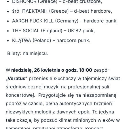
DISHÖNOR (Greece) – d-beat crustcore,
śró ΠΛΕΚΤΑΝΗ (Greece) – d-beat hardcore,
AARGH FUCK KILL (Germany) – hardcore punk,
THE SOCIAL (England) – UK'82 punk,
KLĄTWA (Poland) – hardcore punk.
Bilety: na miejscu.
W
niedzielę, 26 kwietnia o godz. 18:00
zespół
„Veratus”
przeniesie słuchaczy w tajemniczy świat
średniowiecznej muzyki na profesjonalnej sali
koncertowej. Przygotujcie się na niezapomnianą
podróż w czasie, pełną autentycznych brzmień i
niezwykłych melodii z dawnych epok. To jedyna
taka okazja, by poczuć klimat minionych wieków w
kameralnej, przytulnej atmosferze. Koncert