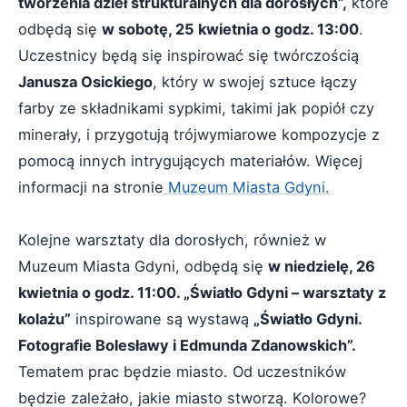
tworzenia dzieł strukturalnych dla dorosłych”,
które
odbędą się
w sobotę, 25 kwietnia o godz. 13:00
.
Uczestnicy będą się inspirować się twórczością
Janusza Osickiego
, który w swojej sztuce łączy
farby ze składnikami sypkimi, takimi jak popiół czy
minerały, i przygotują trójwymiarowe kompozycje z
pomocą innych intrygujących materiałów. Więcej
informacji na stronie
Muzeum Miasta Gdyni.
Kolejne warsztaty dla dorosłych, również w
Muzeum Miasta Gdyni, odbędą się
w niedzielę, 26
kwietnia o godz. 11:00. „Światło Gdyni – warsztaty z
kolażu”
inspirowane są wystawą
„Światło Gdyni.
Fotografie Bolesławy i Edmunda Zdanowskich”.
Tematem prac będzie miasto. Od uczestników
będzie zależało, jakie miasto stworzą. Kolorowe?