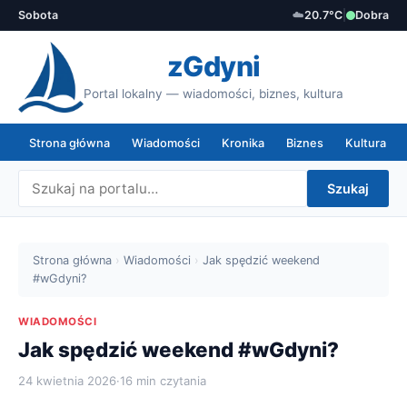
Sobota
☁️
20.7°C
|
Dobra
zGdyni
Portal lokalny — wiadomości, biznes, kultura
Strona główna
Wiadomości
Kronika
Biznes
Kultura
Szukaj
Strona główna
›
Wiadomości
›
Jak spędzić weekend
#wGdyni?
WIADOMOŚCI
Jak spędzić weekend #wGdyni?
24 kwietnia 2026
·
16 min czytania