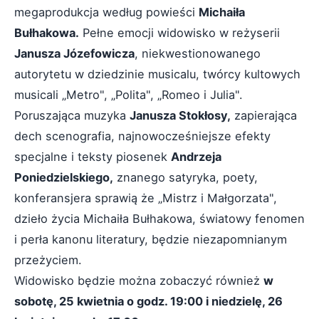
megaprodukcja według powieści
Michaiła
Bułhakowa.
Pełne emocji widowisko w reżyserii
Janusza Józefowicza
, niekwestionowanego
autorytetu w dziedzinie musicalu, twórcy kultowych
musicali „Metro", „Polita", „Romeo i Julia".
Poruszająca muzyka
Janusza Stokłosy,
zapierająca
dech scenografia, najnowocześniejsze efekty
specjalne i teksty piosenek
Andrzeja
Poniedzielskiego,
znanego satyryka, poety,
konferansjera sprawią że „Mistrz i Małgorzata",
dzieło życia Michaiła Bułhakowa, światowy fenomen
i perła kanonu literatury, będzie niezapomnianym
przeżyciem.
Widowisko będzie można zobaczyć również
w
sobotę, 25 kwietnia o godz. 19:00 i niedzielę, 26