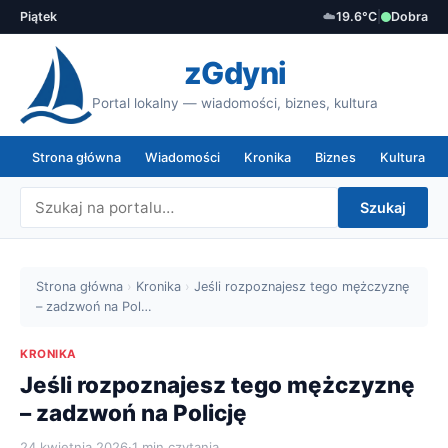
Piątek
☁️
19.6°C
|
Dobra
zGdyni
Portal lokalny — wiadomości, biznes, kultura
Strona główna
Wiadomości
Kronika
Biznes
Kultura
Szukaj
Strona główna
›
Kronika
›
Jeśli rozpoznajesz tego mężczyznę
– zadzwoń na Pol…
KRONIKA
Jeśli rozpoznajesz tego mężczyznę
– zadzwoń na Policję
24 kwietnia 2026
·
1 min czytania