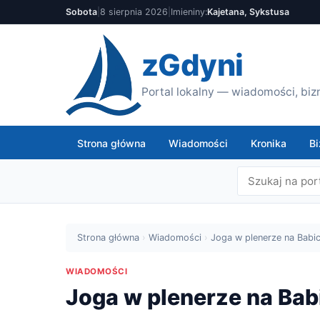
Sobota
|
8 sierpnia 2026
|
Imieniny:
Kajetana, Sykstusa
zGdyni
Portal lokalny — wiadomości, bizn
Strona główna
Wiadomości
Kronika
Bi
Strona główna
›
Wiadomości
›
Joga w plenerze na Babi
WIADOMOŚCI
Joga w plenerze na Bab