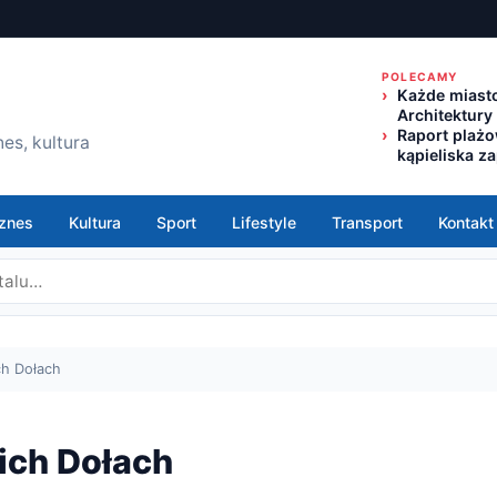
POLECAMY
Każde miasto
Architektury
Raport plaż
es, kultura
kąpieliska z
znes
Kultura
Sport
Lifestyle
Transport
Kontakt
ch Dołach
ich Dołach