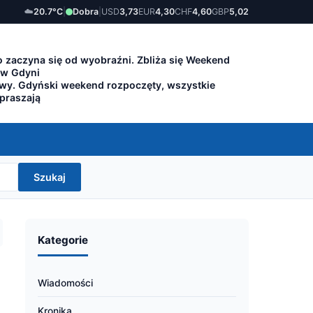
☁️
20.7°C
|
Dobra
|
USD
3,73
EUR
4,30
CHF
4,60
GBP
5,02
 zaczyna się od wyobraźni. Zbliża się Weekend
 w Gdyni
owy. Gdyński weekend rozpoczęty, wszystkie
apraszają
Szukaj
Kategorie
Wiadomości
Kronika