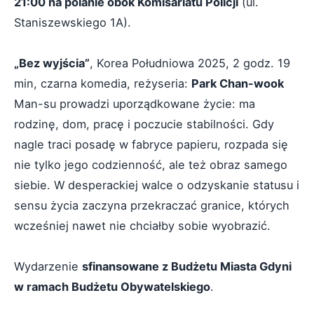
21:00 na polanie obok Komisariatu Policji
(ul.
Staniszewskiego 1A).
„Bez wyjścia”
, Korea Południowa 2025, 2 godz. 19
min, czarna komedia, reżyseria:
Park Chan-wook
Man-su prowadzi uporządkowane życie: ma
rodzinę, dom, pracę i poczucie stabilności. Gdy
nagle traci posadę w fabryce papieru, rozpada się
nie tylko jego codzienność, ale też obraz samego
siebie. W desperackiej walce o odzyskanie statusu i
sensu życia zaczyna przekraczać granice, których
wcześniej nawet nie chciałby sobie wyobrazić.
Wydarzenie
sfinansowane z Budżetu Miasta Gdyni
w ramach Budżetu Obywatelskiego
.