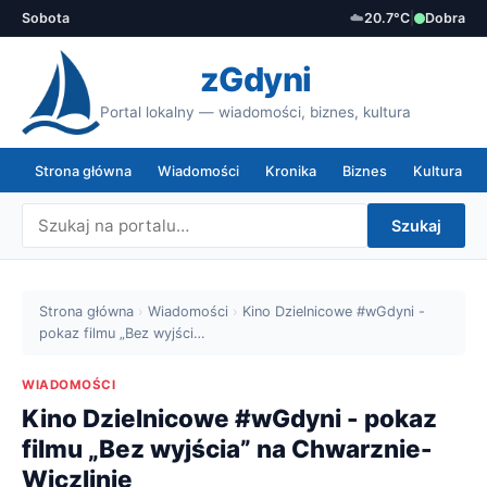
Sobota
☁️
20.7°C
|
Dobra
zGdyni
Portal lokalny — wiadomości, biznes, kultura
Strona główna
Wiadomości
Kronika
Biznes
Kultura
Szukaj
Strona główna
›
Wiadomości
›
Kino Dzielnicowe #wGdyni -
pokaz filmu „Bez wyjści…
WIADOMOŚCI
Kino Dzielnicowe #wGdyni - pokaz
filmu „Bez wyjścia” na Chwarznie-
Wiczlinie