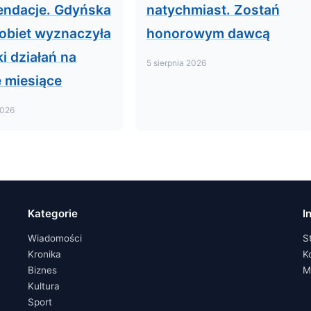
ndacje. Gdyńska
natychmiast. Zostań
obiet wyznaczyła
honorowym dawcą
i działań na
5 sierpnia 2026
e miesiące
2026
Kategorie
I
Wiadomości
S
Kronika
K
Biznes
M
Kultura
Sport