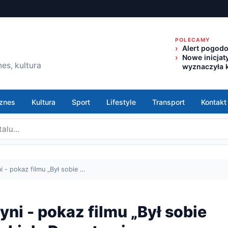
POLECAMY
Alert pogod
Nowe inicjat
es, kultura
wyznaczyła k
znes
Kultura
Sport
Lifestyle
Transport
Kontakt
 - pokaz filmu „Był sobie …
ni - pokaz filmu „Był sobie