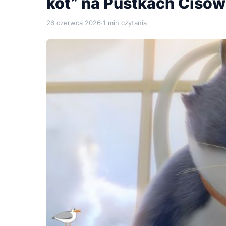
kot” na Pustkach Ciso
26 czerwca 2026
·
1 min czytania