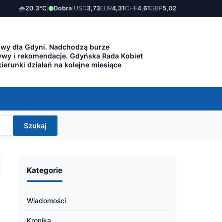
🌧️
20.3°C
|
Dobra
|
USD
3,73
EUR
4,31
CHF
4,61
GBP
5,02
owy dla Gdyni. Nadchodzą burze
ywy i rekomendacje. Gdyńska Rada Kobiet
ierunki działań na kolejne miesiące
Szukaj
Kategorie
Wiadomości
Kronika