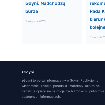
Gdyni. Nadchodzą
rekome
burze
Rada K
kierunk
5 sierpnia 2026
kolejn
5 sierpnia 
zGdyni
zGdyni to portal informacyjny o Gdyni. Publikujemy
wiadomości, relacje, poradniki i materiały kulturalne.
Redakcja opiera się na oficjalnych źródłach i publicznie
dostępnych informacjach.