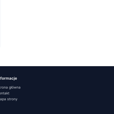
nformacje
trona główna
ontakt
apa strony