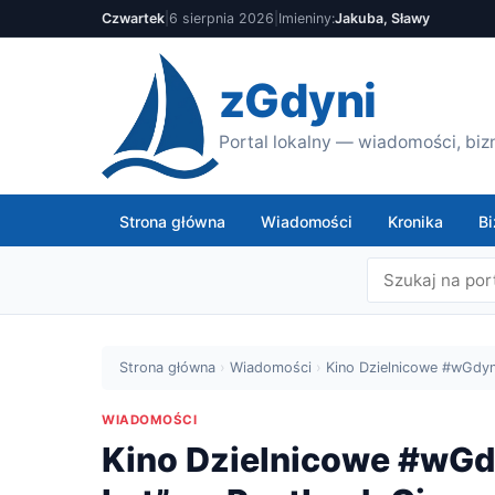
Czwartek
|
6 sierpnia 2026
|
Imieniny:
Jakuba, Sławy
zGdyni
Portal lokalny — wiadomości, bizn
Strona główna
Wiadomości
Kronika
Bi
Strona główna
›
Wiadomości
›
Kino Dzielnicowe #wGdyni
WIADOMOŚCI
Kino Dzielnicowe #wGdy