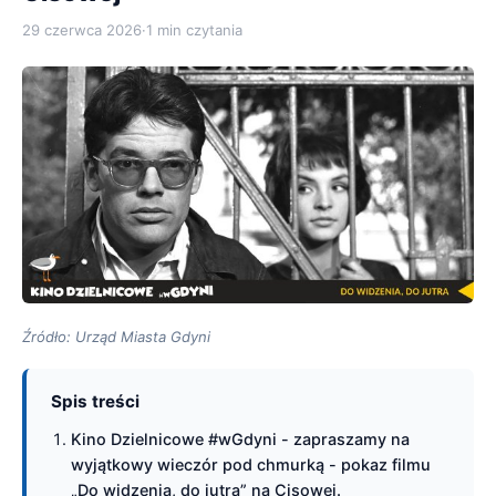
29 czerwca 2026
·
1 min czytania
Źródło: Urząd Miasta Gdyni
Spis treści
Kino Dzielnicowe #wGdyni - zapraszamy na
wyjątkowy wieczór pod chmurką - pokaz filmu
„Do widzenia, do jutra” na Cisowej.