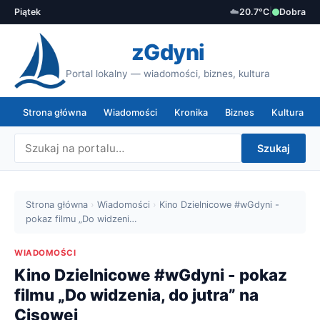
Piątek
☁️
20.7°C
|
Dobra
zGdyni
Portal lokalny — wiadomości, biznes, kultura
Strona główna
Wiadomości
Kronika
Biznes
Kultura
Szukaj
Strona główna
›
Wiadomości
›
Kino Dzielnicowe #wGdyni -
pokaz filmu „Do widzeni…
WIADOMOŚCI
Kino Dzielnicowe #wGdyni - pokaz
filmu „Do widzenia, do jutra” na
Cisowej