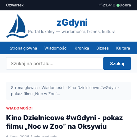
Czwartek
⛅
21.4°C
|
Dobra
zGdyni
Portal lokalny — wiadomości, biznes, kultura
Strona główna
Wiadomości
Kronika
Biznes
Kultura
Szukaj
Strona główna
›
Wiadomości
›
Kino Dzielnicowe #wGdyni -
pokaz filmu „Noc w Zoo”…
WIADOMOŚCI
Kino Dzielnicowe #wGdyni - pokaz
filmu „Noc w Zoo” na Oksywiu
6 lipca 2026
·
1 min czytania