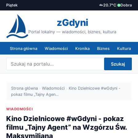
Piątek
☁️
20.7°C
|
Dobra
zGdyni
Portal lokalny — wiadomości, biznes, kultura
Strona główna
Wiadomości
Kronika
Biznes
Kultura
Szukaj
Strona główna
›
Wiadomości
›
Kino Dzielnicowe #wGdyni -
pokaz filmu „Tajny Agen…
WIADOMOŚCI
Kino Dzielnicowe #wGdyni - pokaz
filmu „Tajny Agent” na Wzgórzu Św.
Maksymiliana