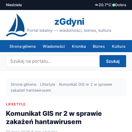
Niedziela
☁️
20.7°C
|
Dobra
zGdyni
Portal lokalny — wiadomości, biznes, kultura
Strona główna
Wiadomości
Kronika
Biznes
Kultura
Szukaj
Strona główna
›
Lifestyle
›
Komunikat GIS nr 2 w sprawie
zakażeń hantawirusem
LIFESTYLE
Komunikat GIS nr 2 w sprawie
zakażeń hantawirusem
10 maja 2026
·
6 min czytania