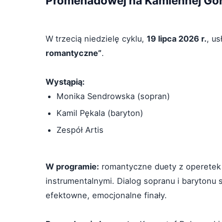
Promenadowej na Kamiennej Gór
W trzecią niedzielę cyklu,
19 lipca 2026 r.
, u
romantyczne”
.
Wystąpią:
Monika Sendrowska (sopran)
Kamil Pękala (baryton)
Zespół Artis
W programie:
romantyczne duety z operetek i
instrumentalnymi. Dialog sopranu i barytonu
efektowne, emocjonalne finały.