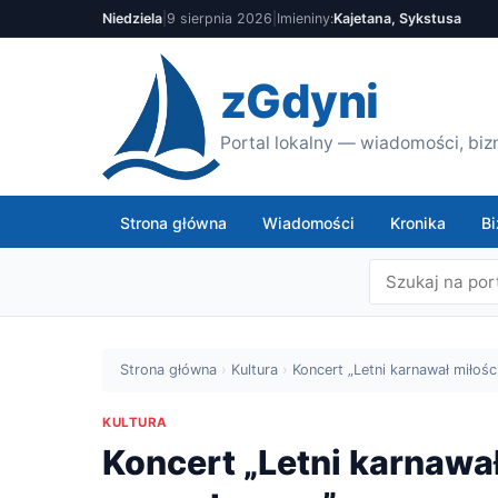
Niedziela
|
9 sierpnia 2026
|
Imieniny:
Kajetana, Sykstusa
zGdyni
Portal lokalny — wiadomości, bizn
Strona główna
Wiadomości
Kronika
Bi
Strona główna
›
Kultura
›
Koncert „Letni karnawał miłoś
KULTURA
Koncert „Letni karnawał