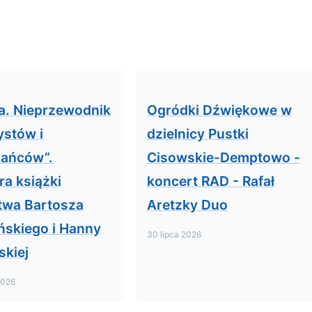
a. Nieprzewodnik
Ogródki Dźwiękowe w
ystów i
dzielnicy Pustki
kańców”.
Cisowskie-Demptowo -
ra książki
koncert RAD - Rafał
twa Bartosza
Aretzky Duo
ńskiego i Hanny
30 lipca 2026
skiej
2026