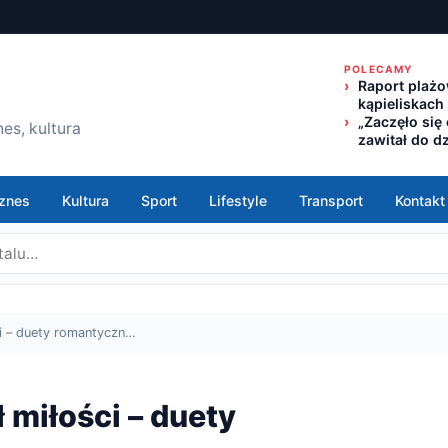
POLECAMY
Raport plażo
kąpieliskach
„Zaczęło się
es, kultura
zawitał do d
znes
Kultura
Sport
Lifestyle
Transport
Kontakt
ci – duety romantyczn…
 miłości – duety