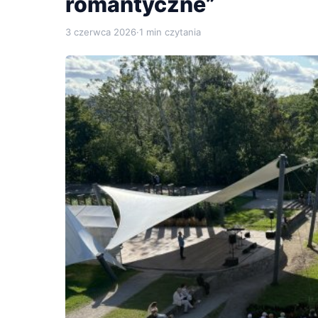
romantyczne”
3 czerwca 2026
·
1 min czytania