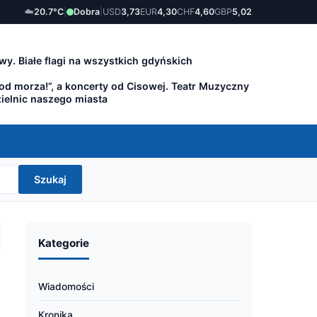
☁️
20.7°C
|
Dobra
|
USD
3,73
EUR
4,30
CHF
4,60
GBP
5,02
wy. Białe flagi na wszystkich gdyńskich
 od morza!”, a koncerty od Cisowej. Teatr Muzyczny
zielnic naszego miasta
Szukaj
Kategorie
Wiadomości
Kronika