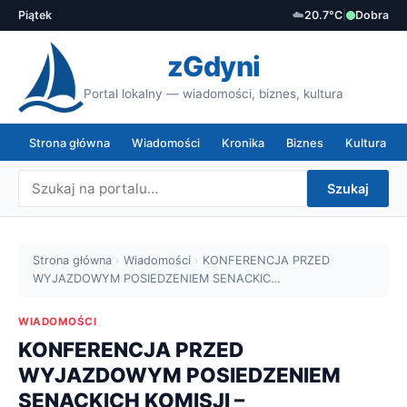
Piątek
☁️
20.7°C
|
Dobra
zGdyni
Portal lokalny — wiadomości, biznes, kultura
Strona główna
Wiadomości
Kronika
Biznes
Kultura
Szukaj
Strona główna
›
Wiadomości
›
KONFERENCJA PRZED
WYJAZDOWYM POSIEDZENIEM SENACKIC…
WIADOMOŚCI
KONFERENCJA PRZED
WYJAZDOWYM POSIEDZENIEM
SENACKICH KOMISJI –