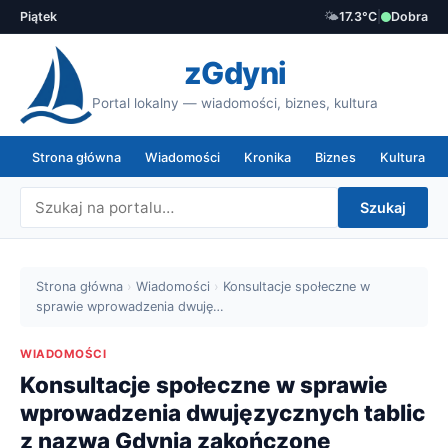
Piątek
🌤️
17.3°C
|
Dobra
zGdyni
Portal lokalny — wiadomości, biznes, kultura
Strona główna
Wiadomości
Kronika
Biznes
Kultura
Szukaj
Strona główna
›
Wiadomości
›
Konsultacje społeczne w
sprawie wprowadzenia dwuję…
WIADOMOŚCI
Konsultacje społeczne w sprawie
wprowadzenia dwujęzycznych tablic
z nazwą Gdynia zakończone