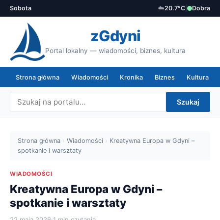
Sobota
☁️
20.7°C
|
Dobra
zGdyni
Portal lokalny — wiadomości, biznes, kultura
Strona główna
Wiadomości
Kronika
Biznes
Kultura
Szukaj
Strona główna
›
Wiadomości
›
Kreatywna Europa w Gdyni –
spotkanie i warsztaty
WIADOMOŚCI
Kreatywna Europa w Gdyni –
spotkanie i warsztaty
22 maja 2026
·
1 min czytania