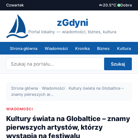
Czwartek
☁️
20.5°C
|
Dobra
zGdyni
Portal lokalny — wiadomości, biznes, kultura
Strona główna
Wiadomości
Kronika
Biznes
Kultura
Szukaj
Strona główna
›
Wiadomości
›
Kultury świata na Globaltice –
znamy pierwszych ar…
WIADOMOŚCI
Kultury świata na Globaltice – znamy
pierwszych artystów, którzy
wystąpią na festiwalu