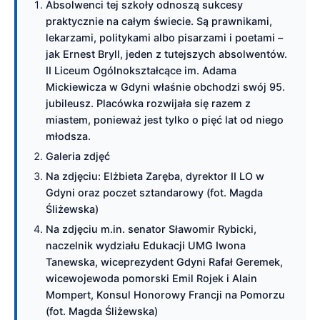
Absolwenci tej szkoły odnoszą sukcesy
praktycznie na całym świecie. Są prawnikami,
lekarzami, politykami albo pisarzami i poetami –
jak Ernest Bryll, jeden z tutejszych absolwentów.
II Liceum Ogólnokształcące im. Adama
Mickiewicza w Gdyni właśnie obchodzi swój 95.
jubileusz. Placówka rozwijała się razem z
miastem, ponieważ jest tylko o pięć lat od niego
młodsza.
Galeria zdjęć
Na zdjęciu: Elżbieta Zaręba, dyrektor II LO w
Gdyni oraz poczet sztandarowy (fot. Magda
Śliżewska)
Na zdjęciu m.in. senator Sławomir Rybicki,
naczelnik wydziału Edukacji UMG Iwona
Tanewska, wiceprezydent Gdyni Rafał Geremek,
wicewojewoda pomorski Emil Rojek i Alain
Mompert, Konsul Honorowy Francji na Pomorzu
(fot. Magda Śliżewska)