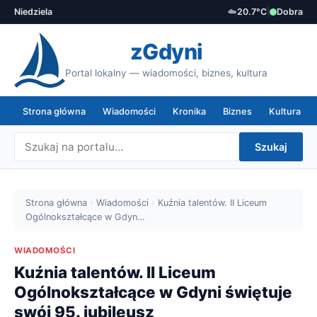
Niedziela
☁️
20.7°C
|
Dobra
zGdyni
Portal lokalny — wiadomości, biznes, kultura
Strona główna
Wiadomości
Kronika
Biznes
Kultura
Szukaj
Strona główna
›
Wiadomości
›
Kuźnia talentów. II Liceum
Ogólnokształcące w Gdyn…
WIADOMOŚCI
Kuźnia talentów. II Liceum
Ogólnokształcące w Gdyni świętuje
swój 95. jubileusz