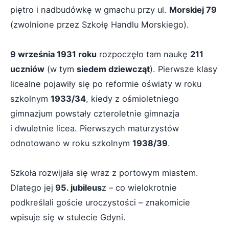
piętro i nadbudówkę w gmachu przy ul.
Morskiej 79
(zwolnione przez Szkołę Handlu Morskiego).
9 września 1931 roku
rozpoczęło tam naukę
211
uczniów
(w tym
siedem dziewcząt
). Pierwsze klasy
licealne pojawiły się po reformie oświaty w roku
szkolnym
1933/34
, kiedy z ośmioletniego
gimnazjum powstały czteroletnie gimnazja
i dwuletnie licea. Pierwszych maturzystów
odnotowano w roku szkolnym
1938/39
.
Szkoła rozwijała się wraz z portowym miastem.
Dlatego jej
95. jubileus
z – co wielokrotnie
podkreślali goście uroczystości – znakomicie
wpisuje się w stulecie Gdyni.