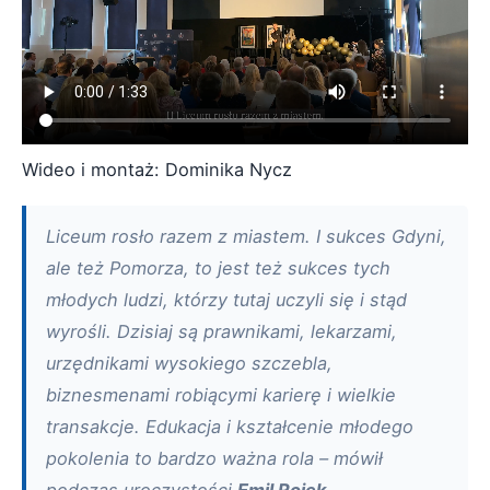
Wideo i montaż: Dominika Nycz
Liceum rosło razem z miastem. I sukces Gdyni,
ale też Pomorza, to jest też sukces tych
młodych ludzi, którzy tutaj uczyli się i stąd
wyrośli. Dzisiaj są prawnikami, lekarzami,
urzędnikami wysokiego szczebla,
biznesmenami robiącymi karierę i wielkie
transakcje. Edukacja i kształcenie młodego
pokolenia to bardzo ważna rola – mówił
podczas uroczystości
Emil Rojek
,