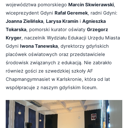
województwa pomorskiego
Marcin Skwierawski
,
wiceprezydent Gdyni
Rafał Geremek
, radni Gdyni:
Joanna Zielińska
,
Larysa Kramin
i
Agnieszka
Tokarska
, pomorski kurator oświaty
Grzegorz
Kryger
, naczelnik Wydziału Edukacji Urzędu Miasta
Gdyni
Iwona Tanewska
, dyrektorzy gdyńskich
placówek oświatowych oraz przedstawiciele
środowisk związanych z edukacją. Nie zabrakło
również gości ze szwedzkiej szkoły AF
Chapmangymnasiet w Karlskronie, która od lat
współpracuje z naszym gdyńskim liceum.