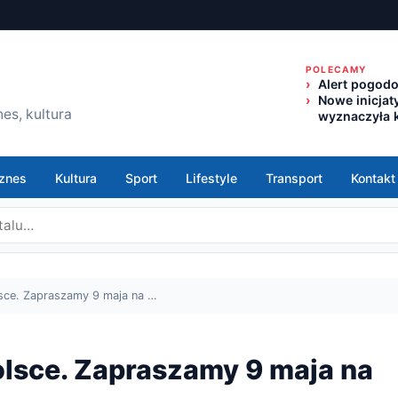
POLECAMY
Alert pogod
Nowe inicjat
es, kultura
wyznaczyła k
znes
Kultura
Sport
Lifestyle
Transport
Kontakt
lsce. Zapraszamy 9 maja na …
olsce. Zapraszamy 9 maja na