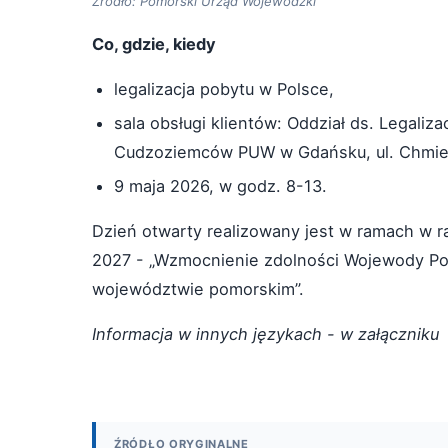
Źródło: Pomorski Urząd Wojewódzki
Co, gdzie, kiedy
legalizacja pobytu w Polsce,
sala obsługi klientów: Oddział ds. Legali
Cudzoziemców PUW w Gdańsku, ul. Chmiel
9 maja 2026, w godz. 8-13.
Dzień otwarty realizowany jest w ramach w ram
2027 - „Wzmocnienie zdolności Wojewody P
województwie pomorskim”.
Informacja w innych językach - w załączniku
ŹRÓDŁO ORYGINALNE