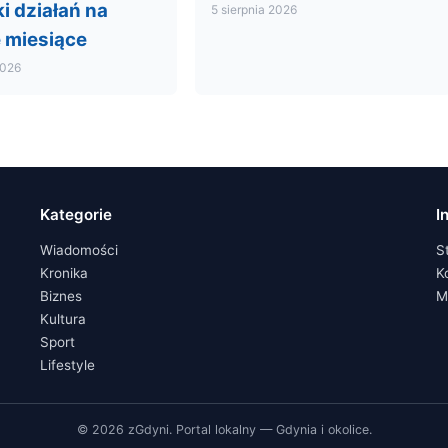
i działań na
5 sierpnia 2026
e miesiące
2026
Kategorie
I
Wiadomości
S
Kronika
K
Biznes
M
Kultura
Sport
Lifestyle
© 2026 zGdyni. Portal lokalny — Gdynia i okolice.