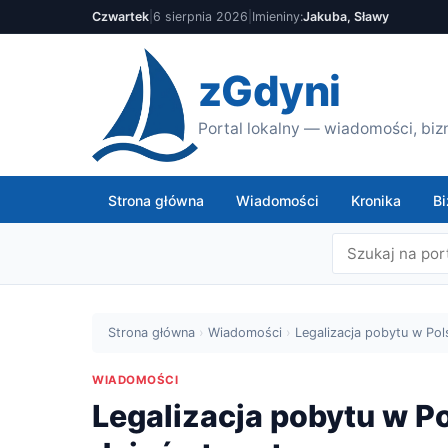
Czwartek
|
6 sierpnia 2026
|
Imieniny:
Jakuba, Sławy
zGdyni
Portal lokalny — wiadomości, bizn
Strona główna
Wiadomości
Kronika
Bi
Strona główna
›
Wiadomości
›
Legalizacja pobytu w Po
WIADOMOŚCI
Legalizacja pobytu w P