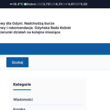
☁️
19.4°C
|
Dobra
|
USD
3,73
EUR
4,31
CHF
4,61
GBP
5,02
owy dla Gdyni. Nadchodzą burze
ywy i rekomendacje. Gdyńska Rada Kobiet
ierunki działań na kolejne miesiące
Szukaj
Kategorie
Wiadomości
Kronika