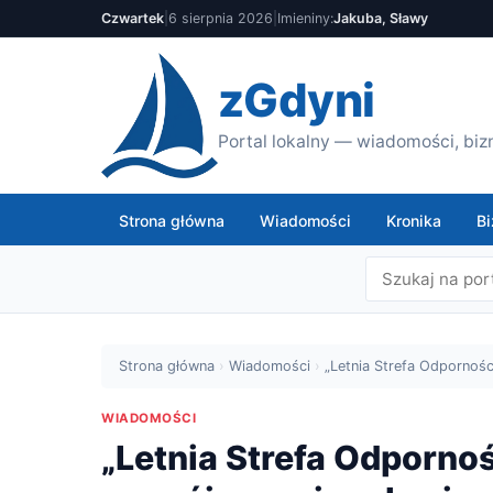
Czwartek
|
6 sierpnia 2026
|
Imieniny:
Jakuba, Sławy
zGdyni
Portal lokalny — wiadomości, bizn
Strona główna
Wiadomości
Kronika
Bi
Strona główna
›
Wiadomości
›
„Letnia Strefa Odpornośc
WIADOMOŚCI
„Letnia Strefa Odpornoś