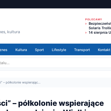
POLECAMY
Bezpieczeńst
Solaris Trol
es, kultura
14 sierpnia 
znes
Kultura
Sport
Lifestyle
Transport
Kontakt
i” – półkolonie wspierając…
ci” – półkolonie wspierające