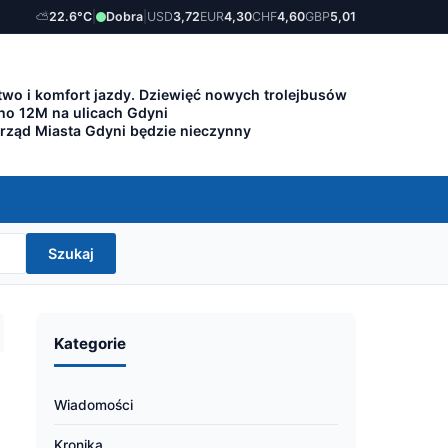
⛅
22.6°C
|
Dobra
|
USD
3,72
EUR
4,30
CHF
4,60
GBP
5,01
wo i komfort jazdy. Dziewięć nowych trolejbusów
lino 12M na ulicach Gdyni
Urząd Miasta Gdyni będzie nieczynny
Szukaj
Kategorie
Wiadomości
Kronika