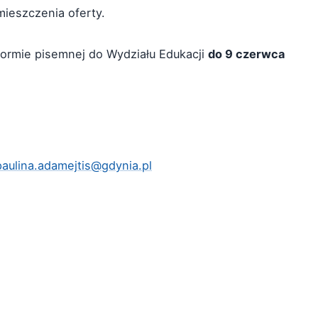
mieszczenia oferty.
formie pisemnej do Wydziału Edukacji
do 9 czerwca
paulina.adamejtis@gdynia.pl