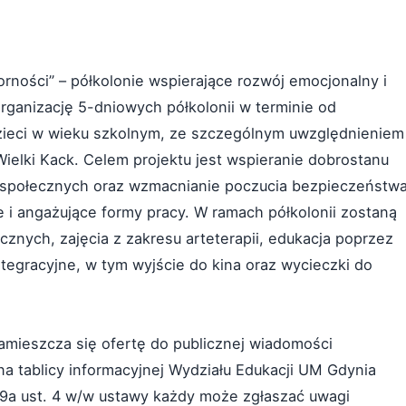
rności” – półkolonie wspierające rozwój emocjonalny i
rganizację 5-dniowych półkolonii w terminie od
 dzieci w wieku szkolnym, ze szczególnym uwzględnieniem
Wielki Kack. Celem projektu jest wspieranie dobrostanu
i społecznych oraz wzmacnianie poczucia bezpieczeństw
e i angażujące formy pracy. W ramach półkolonii zostaną
znych, zajęcia z zakresu arteterapii, edukacja poprzez
tegracyjne, w tym wyjście do kina oraz wycieczki do
zamieszcza się ofertę do publicznej wiadomości
 na tablicy informacyjnej Wydziału Edukacji UM Gdynia
 19a ust. 4 w/w ustawy każdy może zgłaszać uwagi