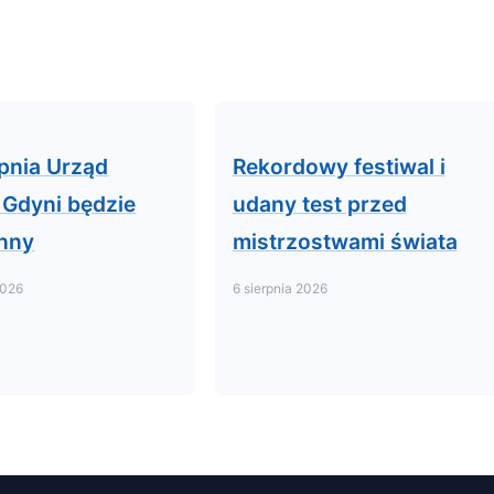
rpnia Urząd
Rekordowy festiwal i
 Gdyni będzie
udany test przed
nny
mistrzostwami świata
2026
6 sierpnia 2026