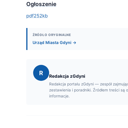
Ogłoszenie
pdf
252kb
ŹRÓDŁO ORYGINALNE
Urząd Miasta Gdyni →
R
Redakcja zGdyni
Redakcja portalu zGdyni — zespół zajmują
zestawienia i poradniki. Źródłem treści są 
informacje.