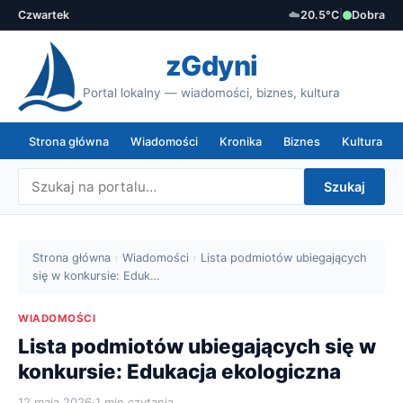
Czwartek
☁️
20.5°C
|
Dobra
zGdyni
Portal lokalny — wiadomości, biznes, kultura
Strona główna
Wiadomości
Kronika
Biznes
Kultura
Szukaj
Strona główna
›
Wiadomości
›
Lista podmiotów ubiegających
się w konkursie: Eduk…
WIADOMOŚCI
Lista podmiotów ubiegających się w
konkursie: Edukacja ekologiczna
12 maja 2026
·
1 min czytania