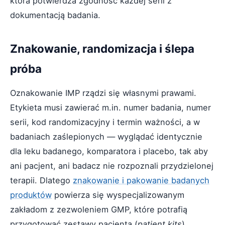
która potwierdza zgodność każdej serii z
dokumentacją badania.
Znakowanie, randomizacja i ślepa
próba
Oznakowanie IMP rządzi się własnymi prawami.
Etykieta musi zawierać m.in. numer badania, numer
serii, kod randomizacyjny i termin ważności, a w
badaniach zaślepionych — wyglądać identycznie
dla leku badanego, komparatora i placebo, tak aby
ani pacjent, ani badacz nie rozpoznali przydzielonej
terapii. Dlatego
znakowanie i pakowanie badanych
produktów
powierza się wyspecjalizowanym
zakładom z zezwoleniem GMP, które potrafią
przygotować zestawy pacjenta (
patient kits
),