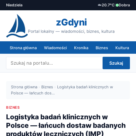
Niedziela
☁️
20.7°C
|
Dobra
zGdyni
Portal lokalny — wiadomości, biznes, kultura
Strona główna
Wiadomości
Kronika
Biznes
Kultura
Szukaj
Strona główna
›
Biznes
›
Logistyka badań klinicznych w
Polsce — łańcuch dos…
BIZNES
Logistyka badań klinicznych w
Polsce — łańcuch dostaw badanych
produktów leczniczych (IMP)