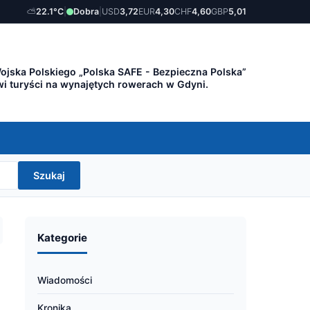
⛅
22.1°C
|
Dobra
|
USD
3,72
EUR
4,30
CHF
4,60
GBP
5,01
ojska Polskiego „Polska SAFE - Bezpieczna Polska”
wi turyści na wynajętych rowerach w Gdyni.
Szukaj
Kategorie
Wiadomości
Kronika