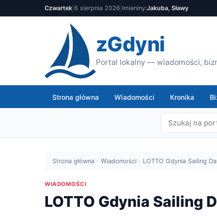
Czwartek
|
6 sierpnia 2026
|
Imieniny:
Jakuba, Sławy
zGdyni
Portal lokalny — wiadomości, bizn
Strona główna
Wiadomości
Kronika
Bi
Strona główna
›
Wiadomości
›
LOTTO Gdynia Sailing Da
WIADOMOŚCI
LOTTO Gdynia Sailing D