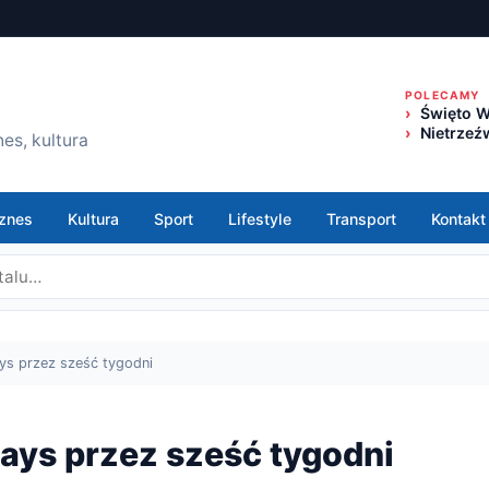
POLECAMY
Święto W
Nietrzeź
es, kultura
znes
Kultura
Sport
Lifestyle
Transport
Kontakt
ys przez sześć tygodni
ays przez sześć tygodni