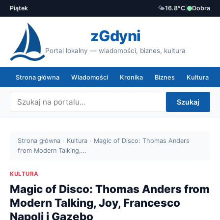
Piątek
🌤️
16.8°C
|
Dobra
zGdyni
Portal lokalny — wiadomości, biznes, kultura
Strona główna
Wiadomości
Kronika
Biznes
Kultura
Szukaj
Strona główna
›
Kultura
›
Magic of Disco: Thomas Anders
from Modern Talking,…
KULTURA
Magic of Disco: Thomas Anders from
Modern Talking, Joy, Francesco
Napoli i Gazebo