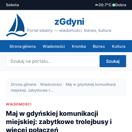
Sobota
☁️
20.7°C
|
Dobra
zGdyni
Portal lokalny — wiadomości, biznes, kultura
Strona główna
Wiadomości
Kronika
Biznes
Kultura
Szukaj
Strona główna
›
Wiadomości
›
Maj w gdyńskiej komunikacji
miejskiej: zabytkowe t…
WIADOMOŚCI
Maj w gdyńskiej komunikacji
miejskiej: zabytkowe trolejbusy i
więcej połączeń