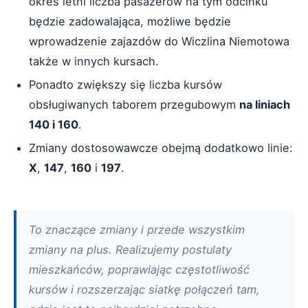
okres letni liczba pasażerów na tym odcinku
będzie zadowalająca, możliwe będzie
wprowadzenie zajazdów do Wiczlina Niemotowa
także w innych kursach.
Ponadto zwiększy się liczba kursów
obsługiwanych taborem przegubowym
na liniach
140 i 160
.
Zmiany dostosowawcze obejmą dodatkowo linie:
X
,
147
,
160
i
197
.
To znaczące zmiany i przede wszystkim
zmiany na plus. Realizujemy postulaty
mieszkańców, poprawiając częstotliwość
kursów i rozszerzając siatkę połączeń tam,