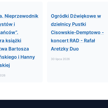
a. Nieprzewodnik
Ogródki Dźwiękowe w
ystów i
dzielnicy Pustki
kańców”.
Cisowskie-Demptowo -
ra książki
koncert RAD - Rafał
twa Bartosza
Aretzky Duo
ńskiego i Hanny
30 lipca 2026
skiej
2026