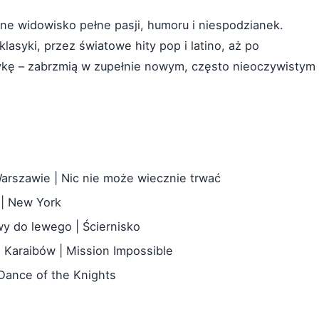
zne widowisko pełne pasji, humoru i niespodzianek.
lasyki, przez światowe hity pop i latino, aż po
ykę – zabrzmią w zupełnie nowym, często nieoczywistym
Warszawie | Nic nie może wiecznie trwać
a | New York
y do lewego | Ściernisko
 Karaibów | Mission Impossible
 Dance of the Knights