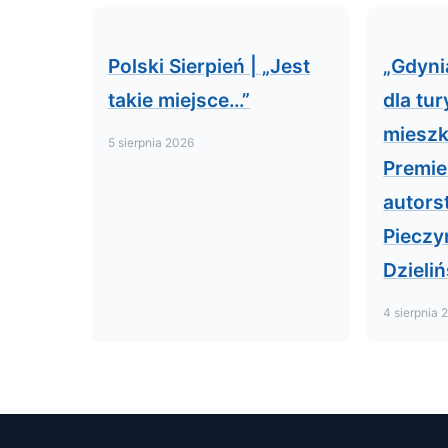
Polski Sierpień | „Jest
„Gdyni
takie miejsce…”
dla tur
miesz
5 sierpnia 2026
Premie
autors
Pieczy
Dzieliń
4 sierpnia 