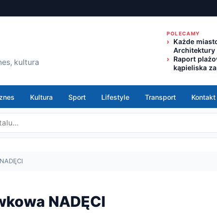
POLECAMY
Każde miasto
Architektury
Raport plaż
es, kultura
kąpieliska z
znes
Kultura
Sport
Lifestyle
Transport
Kontakt
 NADĘCI
ywkowa NADĘCI