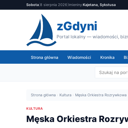
Sobota
|
8 sierpnia 2026
|
Imieniny:
Kajetana, Sykstusa
zGdyni
Portal lokalny — wiadomości, bizn
Strona główna
Wiadomości
Kronika
Bi
Strona główna
›
Kultura
›
Męska Orkiestra Rozrywkowa
KULTURA
Męska Orkiestra Rozr