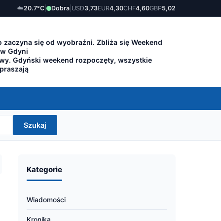
☁️
20.7°C
|
Dobra
|
USD
3,73
EUR
4,30
CHF
4,60
GBP
5,02
 zaczyna się od wyobraźni. Zbliża się Weekend
 w Gdyni
owy. Gdyński weekend rozpoczęty, wszystkie
apraszają
Szukaj
Kategorie
Wiadomości
Kronika