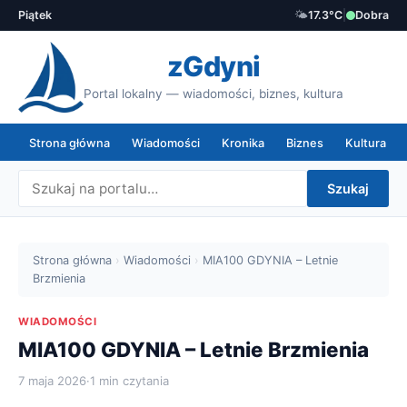
Piątek
🌤️
17.3°C
|
Dobra
zGdyni
Portal lokalny — wiadomości, biznes, kultura
Strona główna
Wiadomości
Kronika
Biznes
Kultura
Szukaj
Strona główna
›
Wiadomości
›
MIA100 GDYNIA – Letnie
Brzmienia
WIADOMOŚCI
MIA100 GDYNIA – Letnie Brzmienia
7 maja 2026
·
1 min czytania