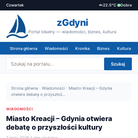
Czwartek
☁️
22.5°C
|
Dobra
zGdyni
Portal lokalny — wiadomości, biznes, kultura
Strona główna
Wiadomości
Kronika
Biznes
Kultura
Szukaj
Strona główna
›
Wiadomości
›
Miasto Kreacji – Gdynia
otwiera debatę o przyszłoś…
WIADOMOŚCI
Miasto Kreacji – Gdynia otwiera
debatę o przyszłości kultury
7 maja 2026
·
1 min czytania