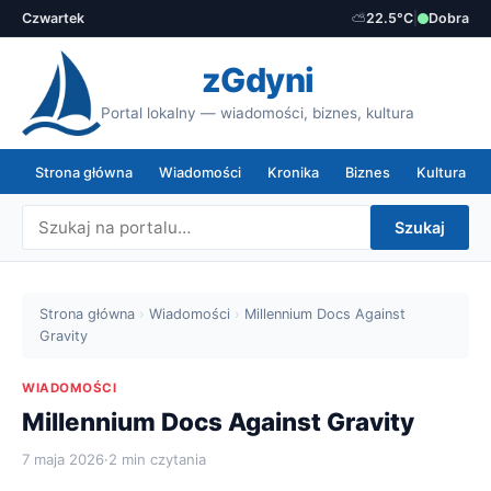
Czwartek
⛅
22.5°C
|
Dobra
zGdyni
Portal lokalny — wiadomości, biznes, kultura
Strona główna
Wiadomości
Kronika
Biznes
Kultura
Szukaj
Strona główna
›
Wiadomości
›
Millennium Docs Against
Gravity
WIADOMOŚCI
Millennium Docs Against Gravity
7 maja 2026
·
2 min czytania