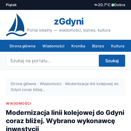
Piątek
☁️
20.7°C
|
Dobra
zGdyni
Portal lokalny — wiadomości, biznes, kultura
Strona główna
Wiadomości
Kronika
Biznes
Kultura
Szukaj
Strona główna
›
Wiadomości
›
Modernizacja linii kolejowej do
Gdyni coraz bliżej…
WIADOMOŚCI
Modernizacja linii kolejowej do Gdyni
coraz bliżej. Wybrano wykonawcę
inwestycji