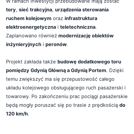
W ramach inwestycji przebudowane mają zostać
tory
,
sieć trakcyjna
,
urządzenia sterowania
ruchem kolejowym
oraz
infrastruktura
elektroenergetyczna
i
teletechniczna
.
Zaplanowano również
modernizację obiektów
inżynieryjnych
i
peronów
.
Projekt zakłada także
budowę dodatkowego toru
pomiędzy Gdynią Główną a Gdynią Portem
. Dzięki
temu zwiększyć ma się przepustowość całego
układu kolejowego obsługującego ruch pasażerski i
towarowy. Po zakończeniu prac pociągi pasażerskie
będą mogły poruszać się po trasie z prędkością
do
120 km/h
.