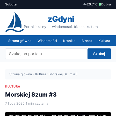
Sobota
☁️
20.7°C
|
Dobra
zGdyni
Portal lokalny — wiadomości, biznes, kultura
Strona główna
Wiadomości
Kronika
Biznes
Kultura
Szukaj
Strona główna
›
Kultura
›
Morskiej Szum #3
KULTURA
Morskiej Szum #3
7 lipca 2026
·
1 min czytania