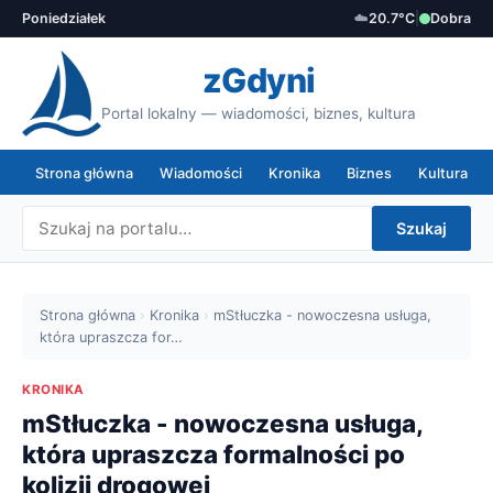
Poniedziałek
☁️
20.7°C
|
Dobra
zGdyni
Portal lokalny — wiadomości, biznes, kultura
Strona główna
Wiadomości
Kronika
Biznes
Kultura
Szukaj
Strona główna
›
Kronika
›
mStłuczka - nowoczesna usługa,
która upraszcza for…
KRONIKA
mStłuczka - nowoczesna usługa,
która upraszcza formalności po
kolizji drogowej