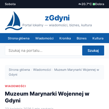
Sobota
☁️
20.7°C
|
Dobra
zGdyni
Portal lokalny — wiadomości, biznes, kultura
Strona główna
Wiadomości
Kronika
Biznes
Kultura
Szukaj
Strona główna
›
Wiadomości
›
Muzeum Marynarki Wojennej w
Gdyni
WIADOMOŚCI
Muzeum Marynarki Wojennej w
Gdyni
23 kwietnia 2026
·
1 min czytania