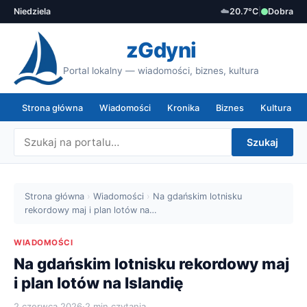
Niedziela
☁️
20.7°C
|
Dobra
zGdyni
Portal lokalny — wiadomości, biznes, kultura
Strona główna
Wiadomości
Kronika
Biznes
Kultura
Szukaj
Strona główna
›
Wiadomości
›
Na gdańskim lotnisku
rekordowy maj i plan lotów na…
WIADOMOŚCI
Na gdańskim lotnisku rekordowy maj
i plan lotów na Islandię
2 czerwca 2026
·
2 min czytania