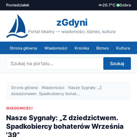
Poniedziałek
☁️
20.7°C
|
Dobra
zGdyni
Portal lokalny — wiadomości, biznes, kultura
Strona główna
Wiadomości
Kronika
Biznes
Kultura
Szukaj
Strona główna
›
Wiadomości
›
Nasze Sygnały: „Z
dziedzictwem. Spadkobiercy bohat…
WIADOMOŚCI
Nasze Sygnały: „Z dziedzictwem.
Spadkobiercy bohaterów Września
'39”