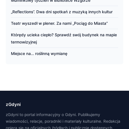
Muminkowy tydzień w Bibliotece Wzgórze
„Reflections”. Dwa dni spotkań z muzyką innych kultur
Teatr wyszedł w plener. Za nami „Pociąg do Miasta”
Którędy ucieka ciepło? Sprawdź swój budynek na mapie
termowizyjnej
Miejsce na… roślinną wymianę
zGdyni
zGdyni to portal informacyjny o Gdyni. Publikujemy
wiadomości, relacje, poradniki i materiały kulturalne. Redakcja
opiera się na oficjalnych źródłach i publicznie dostępnych