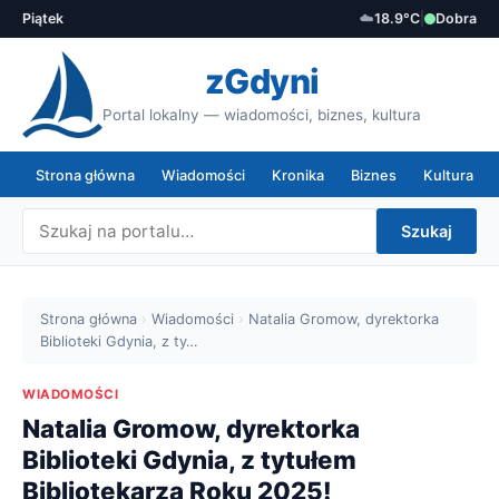
Piątek
☁️
18.9°C
|
Dobra
zGdyni
Portal lokalny — wiadomości, biznes, kultura
Strona główna
Wiadomości
Kronika
Biznes
Kultura
Szukaj
Strona główna
›
Wiadomości
›
Natalia Gromow, dyrektorka
Biblioteki Gdynia, z ty…
WIADOMOŚCI
Natalia Gromow, dyrektorka
Biblioteki Gdynia, z tytułem
Bibliotekarza Roku 2025!