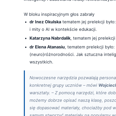
W bloku inspiracyjnym głos zabrały
dr Inez Okulska
tematem jej prelekcji było
i mity o AI w kontekście edukacji.
Katarzyna Nabrdalik
, tematem jej prelekcj
dr Elena Atanasiu
, tematem prelekcji było: 
(neuro)różnorodności. Jak sztuczna inteli
wszystkich.
Nowoczesne narzędzia pozwalają personal
konkretnej grupy uczniów – mówi
Wojciec
warsztaty. – Z pomocą narzędzi, które do
możemy dobrze opisać naszą klasę, poszcz
się dopasować materiały, chociażby pod 
samym stworzyć materiały na popularny w