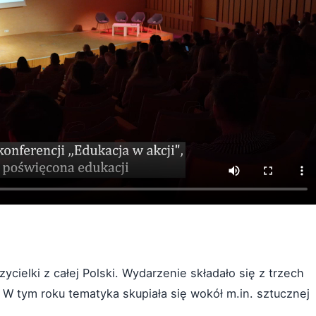
zycielki z całej Polski. Wydarzenie składało się z trzech
i. W tym roku tematyka skupiała się wokół m.in. sztucznej