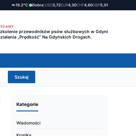
☁️
19.2°C
|
Dobra
|
USD
3,72
EUR
4,30
CHF
4,60
GBP
5,01
LECAMY
zkolenie przewodników psów służbowych w Gdyni
ziałania „Prędkość” Na Gdyńskich Drogach.
Szukaj
Kategorie
Wiadomości
Kronika