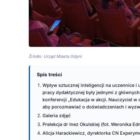
Źródło: Urząd Miasta Gdyni
Spis treści
Wpływ sztucznej inteligencji na uczennice i
pracy dydaktycznej były jednymi z głównyc
konferencji „Edukacja w akcji. Nauczyciel w c
aby porozmawiać o doświadczeniach i wyzwan
Galeria zdjęć
Prelekcja dr Inez Okulskiej (fot. Weronika 
Alicja Harackiewicz, dyrektorka CN Experym