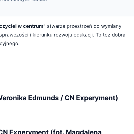
uczyciel w centrum”
stwarza przestrzeń do wymiany
prawczości i kierunku rozwoju edukacji. To też dobra
acyjnego.
t. Weronika Edmunds / CN Experyment)
 CN Experyment (fot. Magdalena