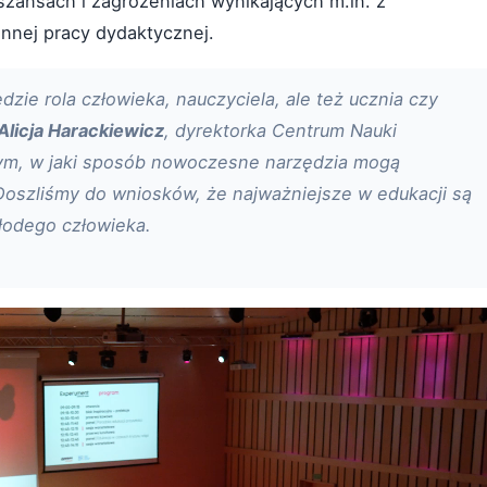
szansach i zagrożeniach wynikających m.in. z
ennej pracy dydaktycznej.
zie rola człowieka, nauczyciela, ale też ucznia czy
Alicja Harackiewicz
, dyrektorka Centrum Nauki
ym, w jaki sposób nowoczesne narzędzia mogą
 Doszliśmy do wniosków, że najważniejsze w edukacji są
młodego człowieka.