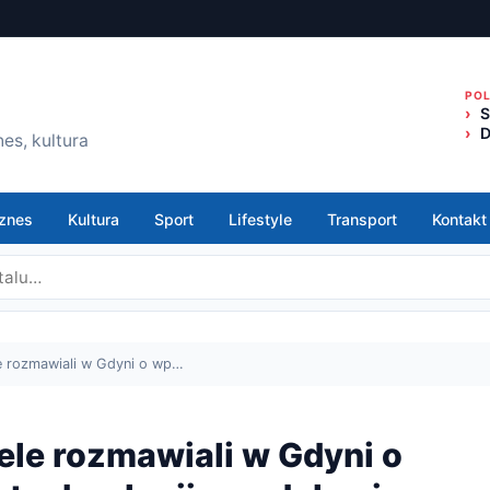
PO
S
D
es, kultura
znes
Kultura
Sport
Lifestyle
Transport
Kontakt
le rozmawiali w Gdyni o wp…
ele rozmawiali w Gdyni o