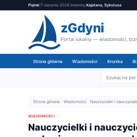
Piątek
|
7 sierpnia 2026
|
Imieniny:
Kajetana, Sykstusa
zGdyni
Portal lokalny — wiadomości, bizn
Strona główna
Wiadomości
Kronika
Bi
Strona główna
›
Wiadomości
›
Nauczycielki i nauczycie
WIADOMOŚCI
Nauczycielki i nauczyci