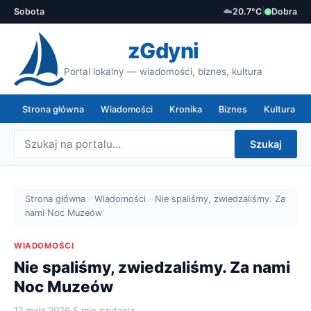
Sobota
☁️
20.7°C
|
Dobra
zGdyni
Portal lokalny — wiadomości, biznes, kultura
Strona główna
Wiadomości
Kronika
Biznes
Kultura
Szukaj
Strona główna
›
Wiadomości
›
Nie spaliśmy, zwiedzaliśmy. Za
nami Noc Muzeów
WIADOMOŚCI
Nie spaliśmy, zwiedzaliśmy. Za nami
Noc Muzeów
17 maja 2026
·
5 min czytania