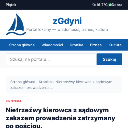
Piątek
🌤️
16.7°C
|
Dobra
zGdyni
Portal lokalny — wiadomości, biznes, kultura
Strona główna
Wiadomości
Kronika
Biznes
Kultura
Szukaj
Strona główna
›
Kronika
›
Nietrzeźwy kierowca z sądowym
zakazem prowadzenia …
KRONIKA
Nietrzeźwy kierowca z sądowym
zakazem prowadzenia zatrzymany
po pościgu.