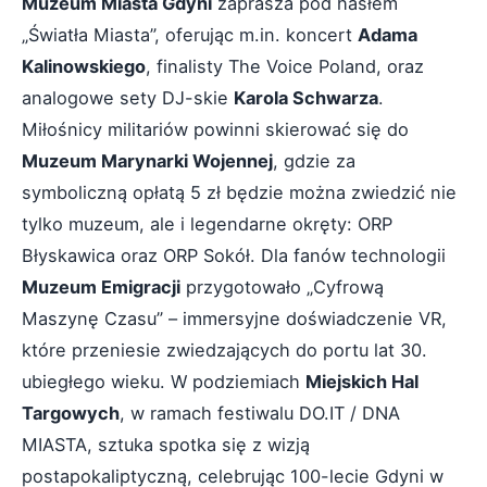
Muzeum Miasta Gdyni
zaprasza pod hasłem
„Światła Miasta”, oferując m.in. koncert
Adama
Kalinowskiego
, finalisty The Voice Poland, oraz
analogowe sety DJ-skie
Karola Schwarza
.
Miłośnicy militariów powinni skierować się do
Muzeum Marynarki Wojennej
, gdzie za
symboliczną opłatą 5 zł będzie można zwiedzić nie
tylko muzeum, ale i legendarne okręty: ORP
Błyskawica oraz ORP Sokół. Dla fanów technologii
Muzeum Emigracji
przygotowało „Cyfrową
Maszynę Czasu” – immersyjne doświadczenie VR,
które przeniesie zwiedzających do portu lat 30.
ubiegłego wieku. W podziemiach
Miejskich Hal
Targowych
, w ramach festiwalu DO.IT / DNA
MIASTA, sztuka spotka się z wizją
postapokaliptyczną, celebrując 100-lecie Gdyni w