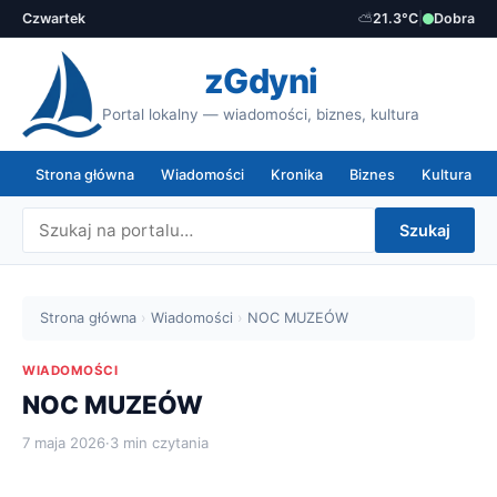
Czwartek
⛅
21.3°C
|
Dobra
zGdyni
Portal lokalny — wiadomości, biznes, kultura
Strona główna
Wiadomości
Kronika
Biznes
Kultura
Szukaj
Strona główna
›
Wiadomości
›
NOC MUZEÓW
WIADOMOŚCI
NOC MUZEÓW
7 maja 2026
·
3 min czytania