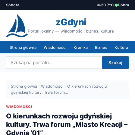
Sobota
☁️
20.7°C
|
Dobra
zGdyni
Portal lokalny — wiadomości, biznes, kultura
Strona główna
Wiadomości
Kronika
Biznes
Kultura
Szukaj
Strona główna
›
Wiadomości
›
O kierunkach rozwoju
gdyńskiej kultury. Trwa forum…
WIADOMOŚCI
O kierunkach rozwoju gdyńskiej
kultury. Trwa forum „Miasto Kreacji –
Gdynia ’01”