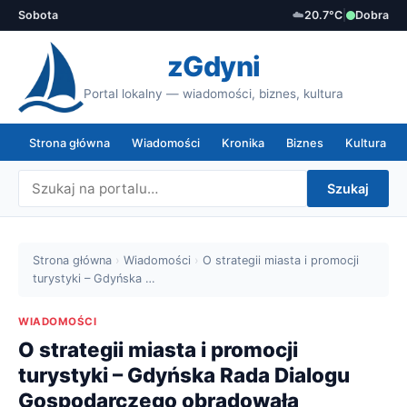
Sobota
☁️
20.7°C
|
Dobra
zGdyni
Portal lokalny — wiadomości, biznes, kultura
Strona główna
Wiadomości
Kronika
Biznes
Kultura
Szukaj
Strona główna
›
Wiadomości
›
O strategii miasta i promocji
turystyki – Gdyńska …
WIADOMOŚCI
O strategii miasta i promocji
turystyki – Gdyńska Rada Dialogu
Gospodarczego obradowała