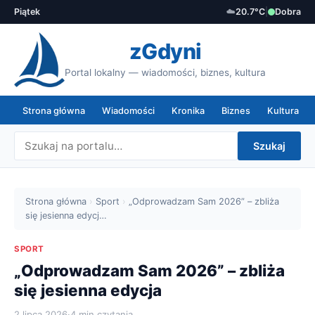
Piątek
☁️
20.7°C
|
Dobra
zGdyni
Portal lokalny — wiadomości, biznes, kultura
Strona główna
Wiadomości
Kronika
Biznes
Kultura
Szukaj
Strona główna
›
Sport
›
„Odprowadzam Sam 2026” – zbliża
się jesienna edycj…
SPORT
„Odprowadzam Sam 2026” – zbliża
się jesienna edycja
2 lipca 2026
·
4 min czytania