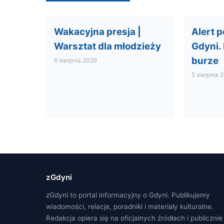
Wakacyjna presja |
Alert 
Warsztat dla młodzieży
Gdyni.
burze
6 sierpnia 2026
5 sierpnia 
zGdyni
zGdyni to portal informacyjny o Gdyni. Publikujemy
wiadomości, relacje, poradniki i materiały kulturalne.
Redakcja opiera się na oficjalnych źródłach i publicznie