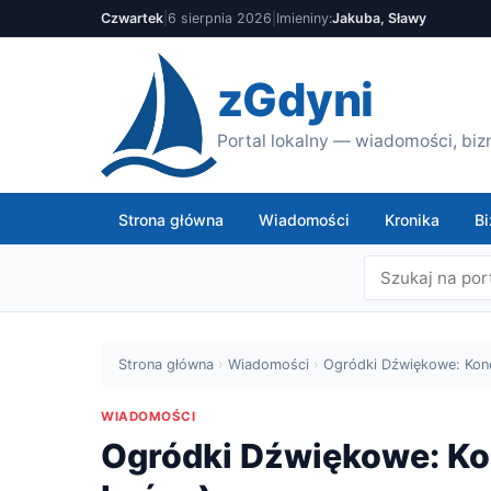
Czwartek
|
6 sierpnia 2026
|
Imieniny:
Jakuba, Sławy
zGdyni
Portal lokalny — wiadomości, bizn
Strona główna
Wiadomości
Kronika
Bi
Strona główna
›
Wiadomości
›
Ogródki Dźwiękowe: Konce
WIADOMOŚCI
Ogródki Dźwiękowe: Kon