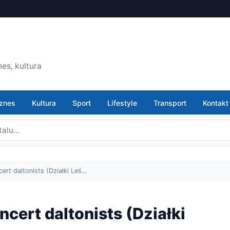
es, kultura
znes
Kultura
Sport
Lifestyle
Transport
Kontakt
rt daltonists (Działki Leś…
cert daltonists (Działki