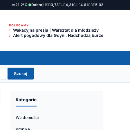
☁️
21.2°C
|
Dobra
|
USD
3,73
EUR
4,31
CHF
4,61
GBP
5,02
POLECAMY
Wakacyjna presja | Warsztat dla młodzieży
Alert pogodowy dla Gdyni. Nadchodzą burze
Szukaj
Kategorie
Wiadomości
Kronika