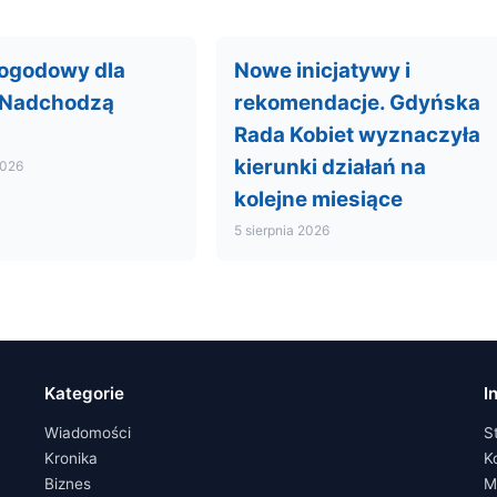
pogodowy dla
Nowe inicjatywy i
 Nadchodzą
rekomendacje. Gdyńska
Rada Kobiet wyznaczyła
kierunki działań na
2026
kolejne miesiące
5 sierpnia 2026
Kategorie
I
Wiadomości
S
Kronika
K
Biznes
M