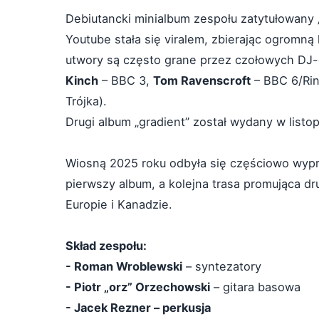
Debiutancki minialbum zespołu zatytułowany „
Youtube stała się viralem, zbierając ogromną
utwory są często grane przez czołowych DJ-ó
Kinch
– BBC 3,
Tom Ravenscroft
– BBC 6/Ri
Trójka).
Drugi album „gradient” został wydany w listo
Wiosną 2025 roku odbyła się częściowo wypr
pierwszy album, a kolejna trasa promująca d
Europie i Kanadzie.
Skład zespołu:
- Roman Wroblewski
– syntezatory
- Piotr „orz” Orzechowski
– gitara basowa
- Jacek Rezner – perkusja