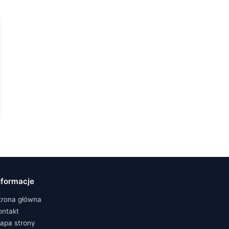
nformacje
trona główna
ontakt
apa strony