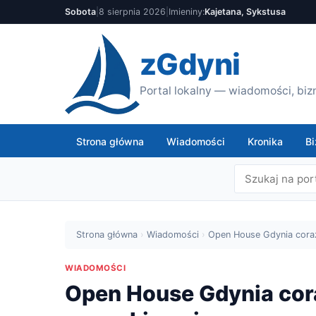
Sobota
|
8 sierpnia 2026
|
Imieniny:
Kajetana, Sykstusa
zGdyni
Portal lokalny — wiadomości, bizn
Strona główna
Wiadomości
Kronika
Bi
Strona główna
›
Wiadomości
›
Open House Gdynia coraz
WIADOMOŚCI
Open House Gdynia cora