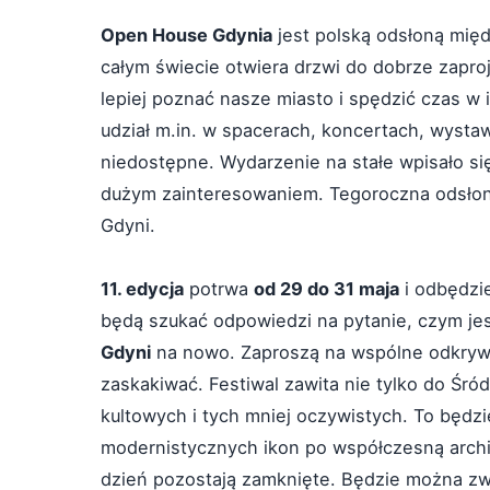
Open House Gdynia
jest polską odsłoną międ
całym świecie otwiera drzwi do dobrze zaproj
lepiej poznać nasze miasto i spędzić czas w
udział m.in. w spacerach, koncertach, wystaw
niedostępne. Wydarzenie na stałe wpisało się
dużym zainteresowaniem. Tegoroczna odsłon
Gdyni.
11. edycja
potrwa
od 29 do 31 maja
i odbędzi
będą szukać odpowiedzi na pytanie, czym je
Gdyni
na nowo. Zaproszą na wspólne odkrywan
zaskakiwać. Festiwal zawita nie tylko do Śród
kultowych i tych mniej oczywistych. To będz
modernistycznych ikon po współczesną archi
dzień pozostają zamknięte. Będzie można zwi