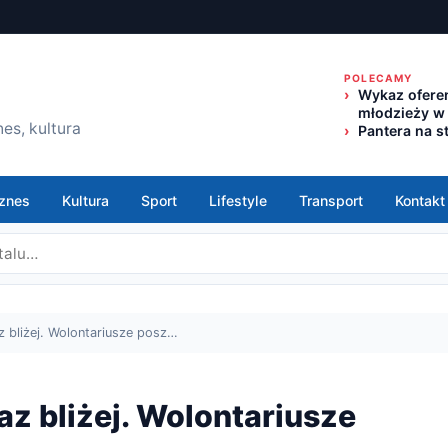
POLECAMY
Wykaz oferen
młodzieży w
es, kultura
Pantera na s
znes
Kultura
Sport
Lifestyle
Transport
Kontakt
 bliżej. Wolontariusze posz…
z bliżej. Wolontariusze