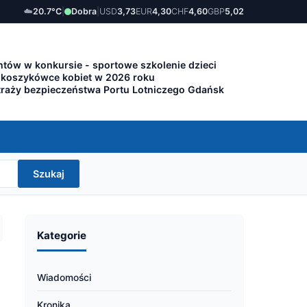
☁️
20.7°C
|
Dobra
|
USD
3,73
EUR
4,30
CHF
4,60
GBP
5,02
tów w konkursie - sportowe szkolenie dzieci
 koszykówce kobiet w 2026 roku
traży bezpieczeństwa Portu Lotniczego Gdańsk
Szukaj
Kategorie
Wiadomości
Kronika