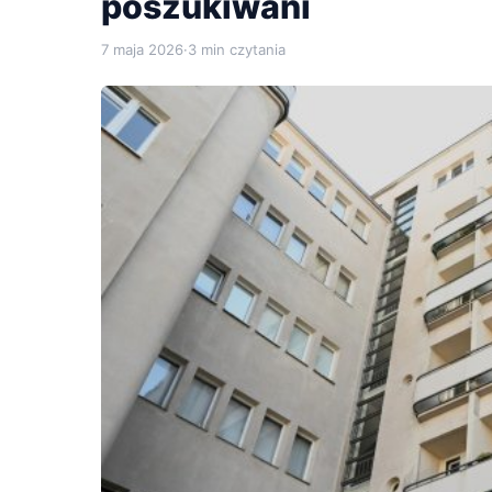
poszukiwani
7 maja 2026
·
3 min czytania