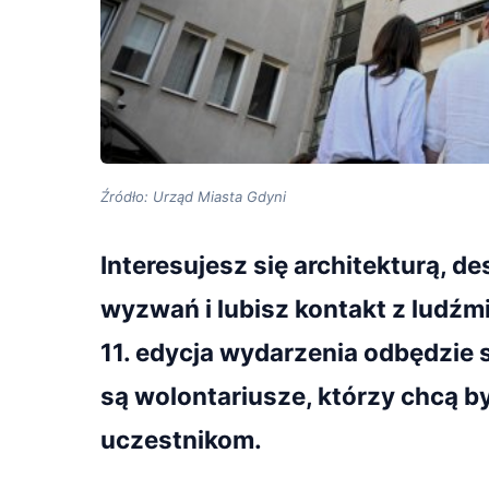
Źródło: Urząd Miasta Gdyni
Interesujesz się architekturą, d
wyzwań i lubisz kontakt z ludź
11. edycja wydarzenia odbędzie 
są wolontariusze, którzy chcą b
uczestnikom.