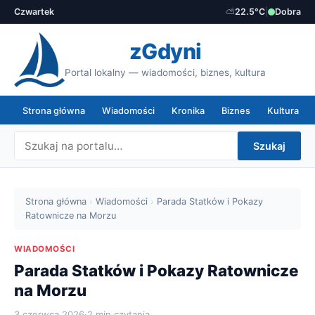
Czwartek
⛅
22.5°C
|
Dobra
zGdyni
Portal lokalny — wiadomości, biznes, kultura
Strona główna
Wiadomości
Kronika
Biznes
Kultura
Szukaj
Strona główna
›
Wiadomości
›
Parada Statków i Pokazy
Ratownicze na Morzu
WIADOMOŚCI
Parada Statków i Pokazy Ratownicze
na Morzu
3 czerwca 2026
·
2 min czytania