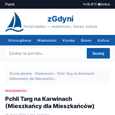
Piątek
🌤️
16.8°C
|
Dobra
zGdyni
Portal lokalny — wiadomości, biznes, kultura
Strona główna
Wiadomości
Kronika
Biznes
Kultura
Szukaj
Strona główna
›
Wiadomości
›
Pchli Targ na Karwinach
(Mieszkańcy dla Mieszkańcó…
WIADOMOŚCI
Pchli Targ na Karwinach
(Mieszkańcy dla Mieszkańców)
15 maja 2026
·
1 min czytania