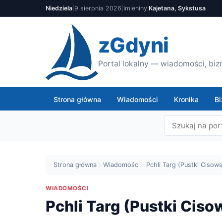
Niedziela
|
9 sierpnia 2026
|
Imieniny:
Kajetana, Sykstusa
zGdyni
Portal lokalny — wiadomości, bizn
Strona główna
Wiadomości
Kronika
Bi
Strona główna
›
Wiadomości
›
Pchli Targ (Pustki Ciso
WIADOMOŚCI
Pchli Targ (Pustki Ci