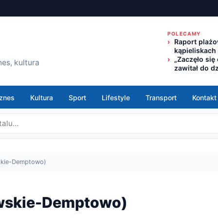
POLECAMY
Raport plażo
kąpieliskach
„Zaczęło się
es, kultura
zawitał do d
znes
Kultura
Sport
Lifestyle
Transport
Kontakt
wskie-Demptowo)
sowskie-Demptowo)