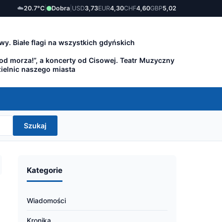
☁️
20.7°C
|
Dobra
|
USD
3,73
EUR
4,30
CHF
4,60
GBP
5,02
wy. Białe flagi na wszystkich gdyńskich
 od morza!”, a koncerty od Cisowej. Teatr Muzyczny
zielnic naszego miasta
Szukaj
Kategorie
Wiadomości
Kronika