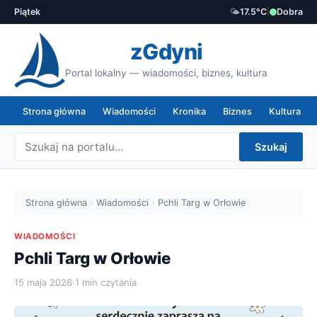
Piątek
🌤️
17.5°C
|
Dobra
zGdyni
Portal lokalny — wiadomości, biznes, kultura
Strona główna
Wiadomości
Kronika
Biznes
Kultura
Szukaj
Strona główna
›
Wiadomości
›
Pchli Targ w Orłowie
WIADOMOŚCI
Pchli Targ w Orłowie
15 maja 2026
·
1 min czytania