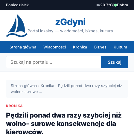
Poniedziałek
☁️
20.7°C
|
Dobra
zGdyni
Portal lokalny — wiadomości, biznes, kultura
Strona główna
Wiadomości
Kronika
Biznes
Kultura
Szukaj
Strona główna
›
Kronika
›
Pędzili ponad dwa razy szybciej niż
wolno- surowe …
KRONIKA
Pędzili ponad dwa razy szybciej niż
wolno- surowe konsekwencje dla
kierowców.