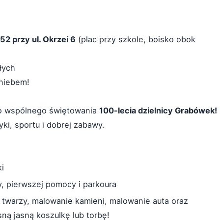
52 przy ul. Okrzei 6
(plac przy szkole, boisko obok
łych
niebem!
o wspólnego świętowania
100-lecia dzielnicy Grabówek!
ki, sportu i dobrej zabawy.
i
y, pierwszej pomocy i parkoura
 twarzy, malowanie kamieni, malowanie auta oraz
sną jasną koszulkę lub torbę!