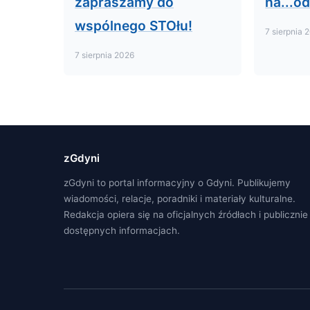
zapraszamy do
na...o
wspólnego STOłu!
7 sierpnia 
7 sierpnia 2026
zGdyni
zGdyni to portal informacyjny o Gdyni. Publikujemy
wiadomości, relacje, poradniki i materiały kulturalne.
Redakcja opiera się na oficjalnych źródłach i publicznie
dostępnych informacjach.