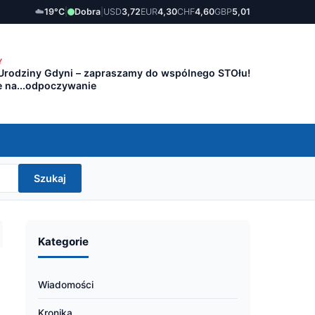
☁️
19°C
|
Dobra
|
USD
3,72
EUR
4,30
CHF
4,60
GBP
5,01
Y
 Urodziny Gdyni – zapraszamy do wspólnego STOłu!
e na...odpoczywanie
Szukaj
Kategorie
Wiadomości
Kronika