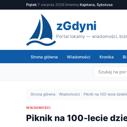
Piątek
|
7 sierpnia 2026
|
Imieniny:
Kajetana, Sykstusa
zGdyni
Portal lokalny — wiadomości, bizn
Strona główna
Wiadomości
Kronika
Bi
Strona główna
›
Wiadomości
›
Piknik na 100-lecie dziel
WIADOMOŚCI
Piknik na 100-lecie dz