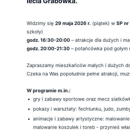
lecia Grabówka.
Widzimy się
29 maja 2026 r.
(piątek) w
SP nr 
szkoły)
godz. 16:30-20:00
– atrakcje dla dużych i ma
godz. 20:00-21:30
– potańcówka pod gołym 
Zapraszamy mieszkańców małych i dużych d
Czeka na Was popołudnie pełne atrakcji, muzy
W programie m.in.:
gry i zabawy sportowe oraz mecz siatkówk
pokazy i warsztaty: fechtunku, judo, zumb
animacje i zabawy artystyczne: malowanie
malowanie koszulek i toreb - przynieś wła