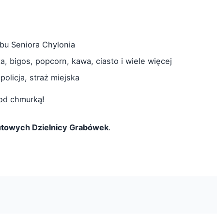
bu Seniora Chylonia
, bigos, popcorn, kawa, ciasto i wiele więcej
olicja, straż miejska
od chmurką!
utowych Dzielnicy Grabówek
.