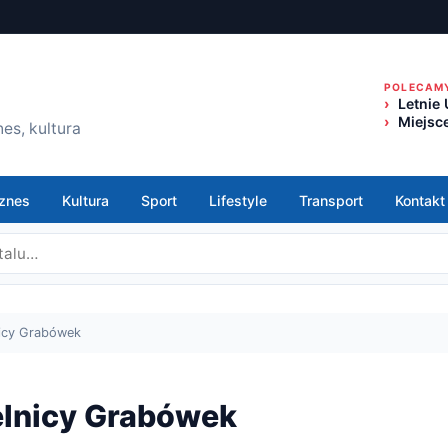
POLECAM
Letnie
Miejsc
es, kultura
znes
Kultura
Sport
Lifestyle
Transport
Kontakt
nicy Grabówek
ielnicy Grabówek