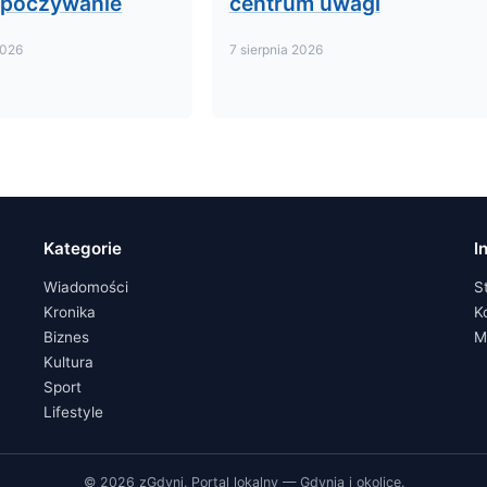
dpoczywanie
centrum uwagi
2026
7 sierpnia 2026
Kategorie
I
Wiadomości
S
Kronika
K
Biznes
M
Kultura
Sport
Lifestyle
© 2026 zGdyni. Portal lokalny — Gdynia i okolice.